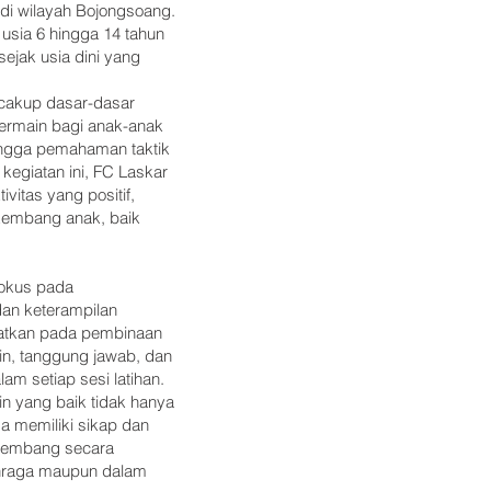
 di wilayah Bojongsoang.
 usia 6 hingga 14 tahun
ejak usia dini yang
cakup dasar-dasar
 bermain bagi anak-anak
ingga pemahaman taktik
 kegiatan ini, FC Laskar
itas yang positif,
kembang anak, baik
fokus pada
n keterampilan
eratkan pada pembinaan
iplin, tanggung jawab, dan
lam setiap sesi latihan.
 yang baik tidak hanya
ga memiliki sikap dan
kembang secara
lahraga maupun dalam