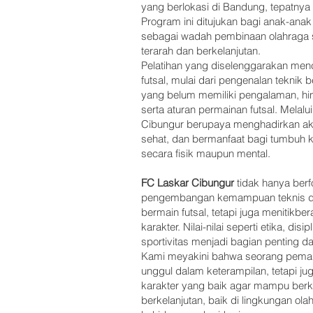
yang berlokasi di Bandung, tepatnya
Program ini ditujukan bagi anak-anak
sebagai wadah pembinaan olahraga s
terarah dan berkelanjutan.
Pelatihan yang diselenggarakan men
futsal, mulai dari pengenalan teknik
yang belum memiliki pengalaman, h
serta aturan permainan futsal. Melalui
Cibungur berupaya menghadirkan aktiv
sehat, dan bermanfaat bagi tumbuh 
secara fisik maupun mental.
FC Laskar Cibungur
tidak hanya ber
pengembangan kemampuan teknis da
bermain futsal, tetapi juga menitikb
karakter. Nilai-nilai seperti etika, dis
sportivitas menjadi bagian penting da
Kami meyakini bahwa seorang pemain
unggul dalam keterampilan, tetapi ju
karakter yang baik agar mampu ber
berkelanjutan, baik di lingkungan o